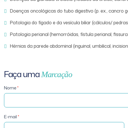
Doenças oncológicas do tubo digestivo (p. ex., cancro g
Patologia do fígado e da vesícula biliar (cálculos/ pedras
Patologia perianal (hemorróidas, fístula perianal, fissura 
Hérnias da parede abdominal (inguinal, umbilical, incision
Faça
uma
Marcação
Cirurgia Geral |
Nome
*
Coloproctologia
- Marcação
E-mail
*