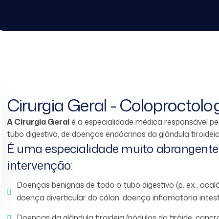
Cirurgia Geral - Coloproctolo
A Cirurgia Geral
é a especialidade médica responsável pe
tubo digestivo, de doenças endócrinas da glândula tiroidei
É uma especialidade muito abrangente 
intervenção:
Doenças benignas de todo o tubo digestivo (p. ex., acal
doença diverticular do cólon, doença inflamatória intest
Doenças da glândula tiroideia (nódulos da tiróide, cancro