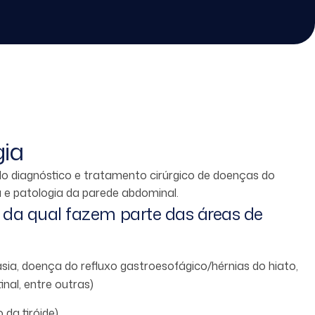
gia
lo diagnóstico e tratamento cirúrgico de doenças do
a e patologia da parede abdominal.
da qual fazem parte das áreas de
ásia, doença do refluxo gastroesofágico/hérnias do hiato,
inal, entre outras)
 da tiróide)