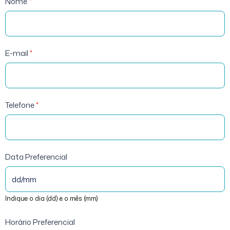
Treino de
Nome
*
Mobilidade
-
Marcação
E-mail
*
Telefone
*
Data Preferencial
Indique o dia (dd) e o mês (mm)
Horário Preferencial