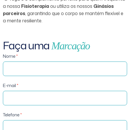
a nossa
Fisioterapia
ou utiliza os nossos
Ginásios
parceiros
, garantindo que o corpo se mantém flexível e
a mente resiliente.
Faça uma
Marcação
Acupuntura-
Nome
*
Marcação
E-mail
*
Telefone
*